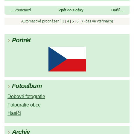
← Předchozí
Zpět do složky
Další →
Automatické procházení:
3
|
4
|
5
|
6
|
7
(čas ve vteřinách)
Portrét
Fotoalbum
Dobové fotografie
Fotografie obce
Hasiči
Archiv