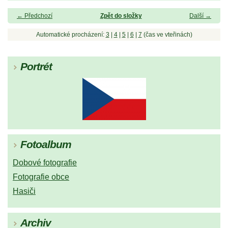
← Předchozí
Zpět do složky
Další →
Automatické procházení:
3
|
4
|
5
|
6
|
7
(čas ve vteřinách)
Portrét
Fotoalbum
Dobové fotografie
Fotografie obce
Hasiči
Archiv