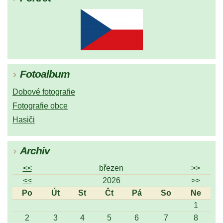
Fotoalbum
Dobové fotografie
Fotografie obce
Hasiči
Archiv
<<
březen
>>
<<
2026
>>
Po
Út
St
Čt
Pá
So
Ne
1
2
3
4
5
6
7
8