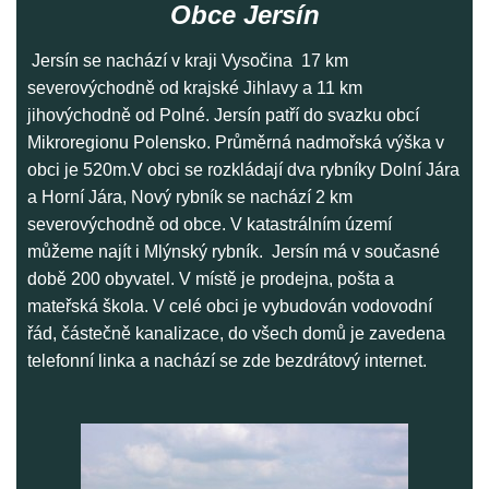
Obce Jersín
Jersín se nachází v kraji Vysočina 17 km
severovýchodně od krajské Jihlavy a 11 km
jihovýchodně od Polné. Jersín patří do svazku obcí
Mikroregionu Polensko. Průměrná nadmořská výška v
obci je 520m.V obci se rozkládají dva rybníky Dolní Jára
a Horní Jára, Nový rybník se nachází 2 km
severovýchodně od obce. V katastrálním území
můžeme najít i Mlýnský rybník.
Jersín má v současné
době 200 obyvatel. V místě je prodejna, pošta a
mateřská škola. V celé obci je vybudován vodovodní
řád, částečně kanalizace, do všech domů je zavedena
telefonní linka a nachází se zde bezdrátový internet.