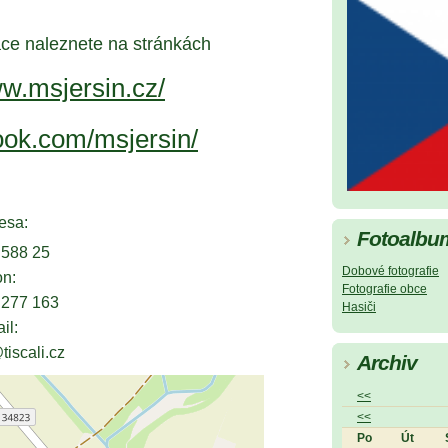
e naleznete na stránkách
ww.msjersin.cz/
book.com/msjersin/
esa:
Fotoalbu
8 25
Dobové fotografie
:
Fotografie obce
 163
Hasiči
:
li.cz
Archiv
<<
<<
Po
Út