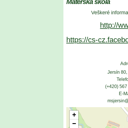
Mateřská škola
Veškeré informac
http://w
https://cs-cz.face
Ad
r
Jersín 80, 58
Telefon
(+420) 567 277
E-Mail
msjersin@tisca
+
−