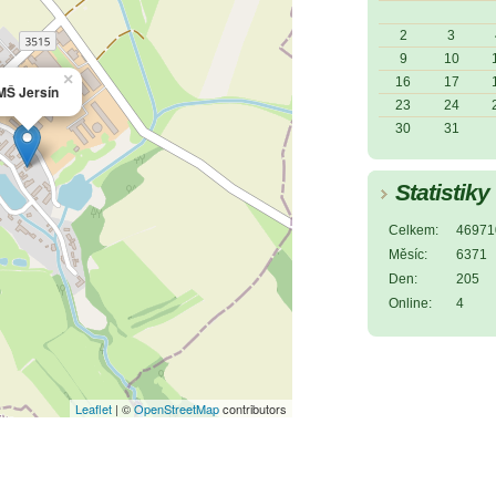
2
3
9
10
×
16
17
MŠ Jersín
23
24
30
31
Statistiky
Celkem:
46971
Měsíc:
6371
Den:
205
Online:
4
Leaflet
| ©
OpenStreetMap
contributors