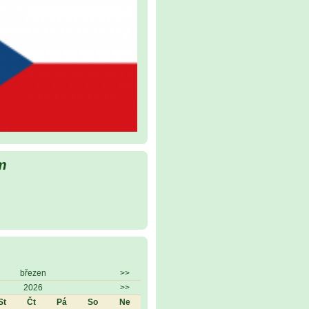
m
březen
>>
2026
>>
St
Čt
Pá
So
Ne