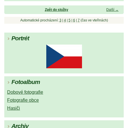
Zpět do složky
Další →
Automatické procházení:
3
|
4
|
5
|
6
|
7
(čas ve vteřinách)
Portrét
Fotoalbum
Dobové fotografie
Fotografie obce
Hasiči
Archiv