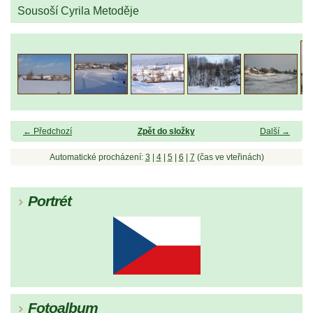
Sousoší Cyrila Metoděje
← Předchozí
Zpět do složky
Další →
Automatické procházení:
3
|
4
|
5
|
6
|
7
(čas ve vteřinách)
Portrét
Fotoalbum