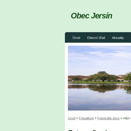
Obec Jersín
Úvod
Obecní úřad
Aktuality
Úvod
»
Fotoalbum
»
Fotografie obce
»
mlýn