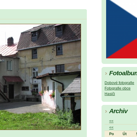
Fotoalbu
Dobové fotografie
Fotografie obce
Hasiči
Archiv
<<
<<
Po
Út