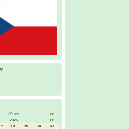
m
březen
>>
2026
>>
St
Čt
Pá
So
Ne