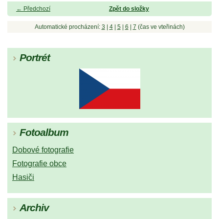
← Předchozí
Zpět do složky
Automatické procházení:
3
|
4
|
5
|
6
|
7
(čas ve vteřinách)
Portrét
Fotoalbum
Dobové fotografie
Fotografie obce
Hasiči
Archiv