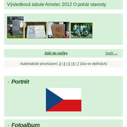
Výsledková tabule Arnolec 2012 O pohár starosty
Zpět do složky
Další →
Automatické procházení:
3
|
4
|
5
|
6
|
7
(čas ve vteřinách)
Portrét
Fotoalbum