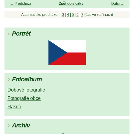
← Předchozí
Zpět do složky
Další →
Automatické procházení:
3
|
4
|
5
|
6
|
7
(čas ve vteřinách)
Portrét
Fotoalbum
Dobové fotografie
Fotografie obce
Hasiči
Archiv