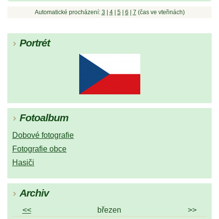
Automatické procházení:
3
|
4
|
5
|
6
|
7
(čas ve vteřinách)
Portrét
Fotoalbum
Dobové fotografie
Fotografie obce
Hasiči
Archiv
<<
březen
>>