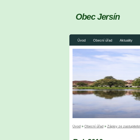
Obec Jersín
Úvod
Obecní úřad
Aktuality
Úvod
»
Obecní úřad
»
Zápisy ze zastupitels