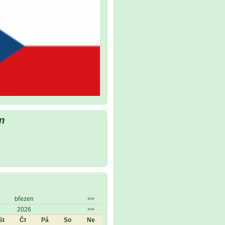
m
březen
>>
2026
>>
St
Čt
Pá
So
Ne