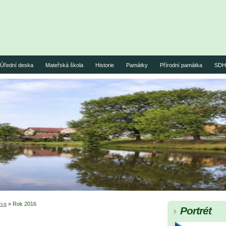
Úřední deska
Mateřská škola
Historie
Památky
Přírodní památka
SDH 
tva
»
Rok 2016
Portrét