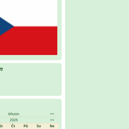
m
březen
>>
2026
>>
St
Čt
Pá
So
Ne