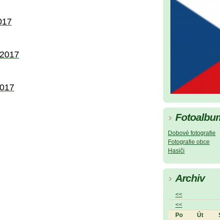
017
 2017
2017
Fotoalbu
Dobové fotografie
Fotografie obce
Hasiči
Archiv
<<
<<
Po
Út