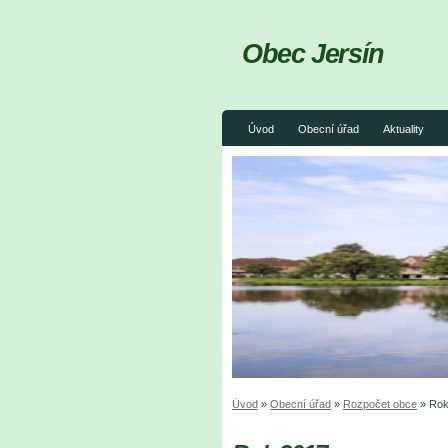
Obec Jersín
Úvod
Obecní úřad
Aktuality
Úvod
»
Obecní úřad
»
Rozpočet obce
»
Rok