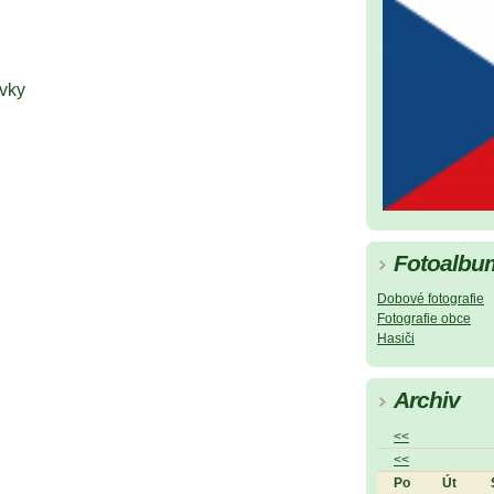
vky
Fotoalbu
Dobové fotografie
Fotografie obce
Hasiči
Archiv
<<
<<
Po
Út