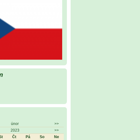
m
únor
>>
2023
>>
St
Čt
Pá
So
Ne