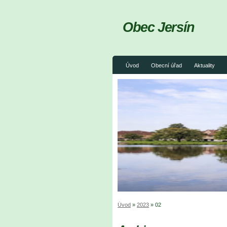
Obec Jersín
Úvod
Obecní úřad
Aktuality
Úvod
»
2023
»
02